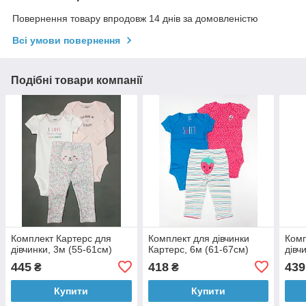
Повернення товару впродовж 14 днів за домовленістю
Всі умови повернення
Подібні товари компанії
Комплект Картерс для
Комплект для дівчинки
Комп
дівчинки, 3м (55-61см)
Картерс, 6м (61-67см)
дівч
445
418
439
₴
₴
Купити
Купити