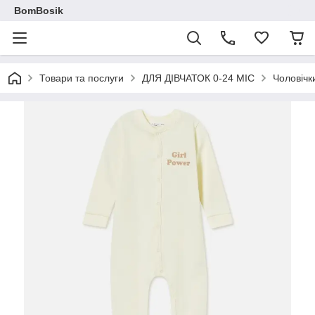
BomBosik
Товари та послуги
ДЛЯ ДІВЧАТОК 0-24 МІС
Чоловічк