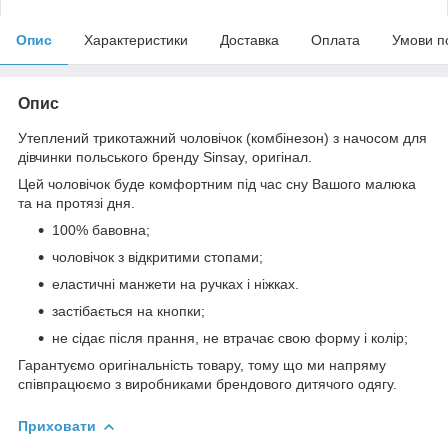
Опис
Характеристики
Доставка
Оплата
Умови п
Опис
Утеплений трикотажний чоловічок (комбінезон) з начосом для
дівчинки польського бренду Sinsay, оригінал.
Цей чоловічок буде комфортним під час сну Вашого малюка
та на протязі дня.
100% бавовна;
чоловічок з відкритими стопами;
еластичні манжети на ручках і ніжках.
застібається на кнопки;
не сідає після прання, не втрачає свою форму і колір;
Гарантуємо оригінальність товару, тому що ми напряму
співпрацюємо з виробниками брендового дитячого одягу.
Приховати