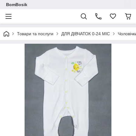
BomBosik
Товари та послуги
ДЛЯ ДІВЧАТОК 0-24 МІС
Чоловічк