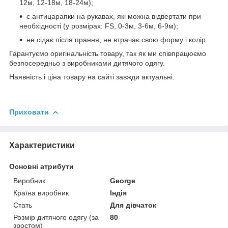
12м, 12-18м, 18-24м);
є антицарапки на рукавах, які можна відвертати при
необхідності (у розмірах: FS, 0-3м, 3-6м, 6-9м);
не сідає після прання, не втрачає свою форму і колір.
Гарантуємо оригінальність товару, так як ми співпрацюємо
безпосередньо з виробниками дитячого одягу.
Наявність і ціна товару на сайті завжди актуальні.
Приховати
Характеристики
Основні атрибути
Виробник
George
Країна виробник
Індія
Стать
Для дівчаток
Розмір дитячого одягу (за
80
зростом)