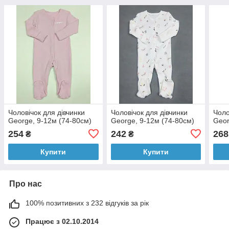
Чоловічок для дівчинки
Чоловічок для дівчинки
Чоло
George, 9-12м (74-80см)
George, 9-12м (74-80см)
Geor
254
242
268
₴
₴
Купити
Купити
Про нас
100% позитивних з 232 відгуків за рік
Працює з 02.10.2014