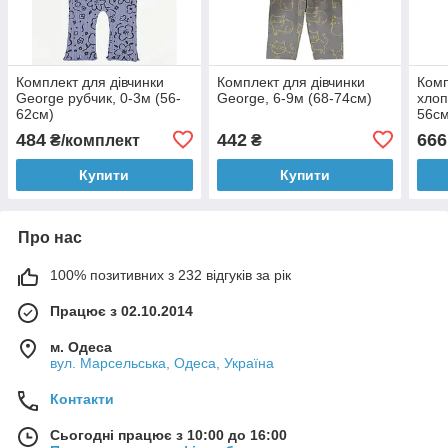
Комплект для дівчинки
Комплект для дівчинки
Комп
George рубчик, 0-3м (56-
George, 6-9м (68-74см)
хлоп
62см)
56см
484
442
666
₴/комплект
₴
Купити
Купити
Про нас
100% позитивних з 232 відгуків за рік
Працює з 02.10.2014
м. Одеса
вул. Марсельська, Одеса, Україна
Контакти
Сьогодні працює з 10:00 до 16:00