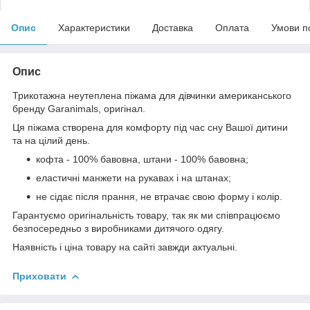
Опис
Характеристики
Доставка
Оплата
Умови п
Опис
Трикотажна неутеплена піжама для дівчинки американського
бренду Garanimals, оригінал.
Ця піжама створена для комфорту під час сну Вашої дитини
та на цілий день.
кофта - 100% бавовна, штани - 100% бавовна;
еластичні манжети на рукавах і на штанах;
не сідає після прання, не втрачає свою форму і колір.
Гарантуємо оригінальність товару, так як ми співпрацюємо
безпосередньо з виробниками дитячого одягу.
Наявність і ціна товару на сайті завжди актуальні.
Приховати