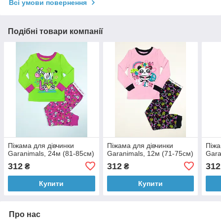
Всі умови повернення
Подібні товари компанії
Піжама для дівчинки
Піжама для дівчинки
Піжа
Garanimals, 24м (81-85см)
Garanimals, 12м (71-75см)
Gara
312
312
312
₴
₴
Купити
Купити
Про нас