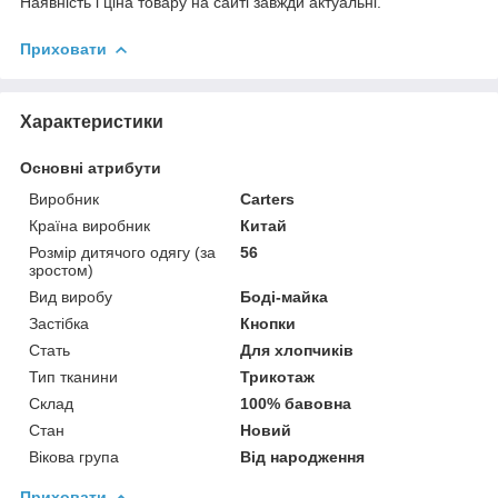
Наявність і ціна товару на сайті завжди актуальні.
Приховати
Характеристики
Основні атрибути
Виробник
Carters
Країна виробник
Китай
Розмір дитячого одягу (за
56
зростом)
Вид виробу
Боді-майка
Застібка
Кнопки
Стать
Для хлопчиків
Тип тканини
Трикотаж
Склад
100% бавовна
Стан
Новий
Вікова група
Від народження
Приховати