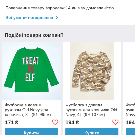
Повернення товару впродовж 14 днів за домовленістю
Всі умови повернення
Подібні товари компанії
Футболка з довгим
Футболка з довгим
Футб
рукавом Old Navy для
рукавом для хлопчика Old
рука
хлопчика, 3Т (91-99см)
Navy, 4Т (99-107см)
Navy
171
194
194
₴
₴
Купити
Купити