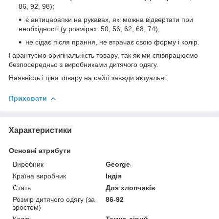
86, 92, 98);
є антицарапки на рукавах, які можна відвертати при
необхідності (у розмірах: 50, 56, 62, 68, 74);
не сідає після прання, не втрачає свою форму і колір.
Гарантуємо оригінальність товару, так як ми співпрацюємо
безпосередньо з виробниками дитячого одягу.
Наявність і ціна товару на сайті завжди актуальні.
Приховати
Характеристики
Основні атрибути
Виробник
George
Країна виробник
Індія
Стать
Для хлопчиків
Розмір дитячого одягу (за
86-92
зростом)
Колір
Темно-сірий