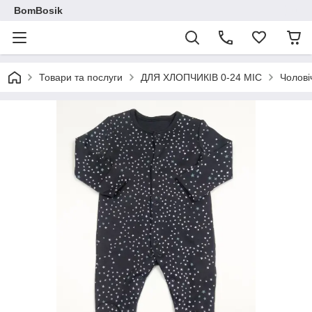
BomBosik
Товари та послуги
ДЛЯ ХЛОПЧИКІВ 0-24 МІС
Чолові