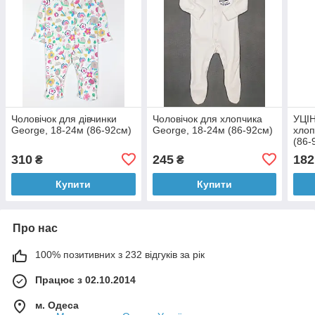
Чоловічок для дівчинки
Чоловічок для хлопчика
УЦІН
George, 18-24м (86-92см)
George, 18-24м (86-92см)
хлоп
(86-
310
245
182
₴
₴
Купити
Купити
Про нас
100% позитивних з 232 відгуків за рік
Працює з 02.10.2014
м. Одеса