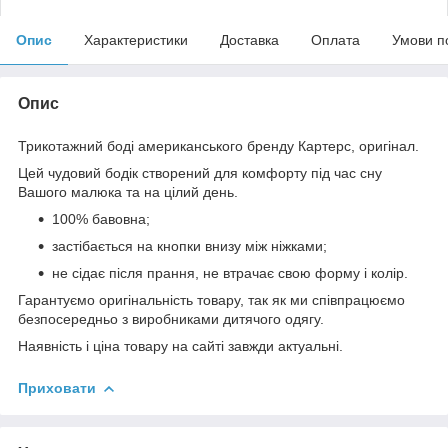
Опис
Характеристики
Доставка
Оплата
Умови п
Опис
Трикотажний боді американського бренду Картерс, оригінал.
Цей чудовий бодік створений для комфорту під час сну
Вашого малюка та на цілий день.
100% бавовна;
застібається на кнопки внизу між ніжками;
не сідає після прання, не втрачає свою форму і колір.
Гарантуємо оригінальність товару, так як ми співпрацюємо
безпосередньо з виробниками дитячого одягу.
Наявність і ціна товару на сайті завжди актуальні.
Приховати