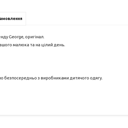
замовлення
енду
George
, оригінал.
ашого малюка та на цілий день.
ємо безпосередньо з виробниками дитячого одягу.