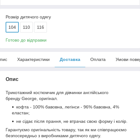
Розмір дитячого одягу
104
110
116
Готово до відправки
пис
Характеристики
Доставка
Оплата
Умови пове
Опис
Трикотажний костюмчик для дівчинки англійського
бренду
George
, оригінал.
кофта - 100% бавовна, легінси - 96% бавовна, 4%
еластан;
не сідає після прання, не втрачає свою форму і колір.
Гарантуємо оригінальність товару, так як ми співпрацюємо
безпосередньо з виробниками дитячого одягу.