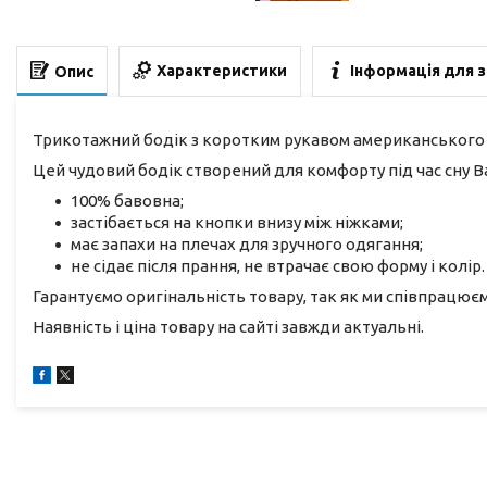
Характеристики
Інформація для 
Опис
Трикотажний бодік з коротким рукавом американського 
Цей чудовий бодік створений для комфорту під час сну В
100% бавовна;
застібається на кнопки внизу між ніжками;
має запахи на плечах для зручного одягання;
не сідає після прання, не втрачає свою форму і колір.
Гарантуємо оригінальність товару, так як ми співпрацю
Наявність і ціна товару на сайті завжди актуальні.