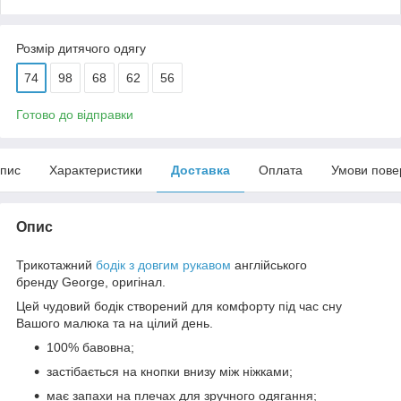
Розмір дитячого одягу
74
98
68
62
56
Готово до відправки
пис
Характеристики
Доставка
Оплата
Умови пове
Опис
Трикотажний
бодік з довгим рукавом
англійського
бренду
George
, оригінал.
Цей чудовий бодік створений для комфорту під час сну
Вашого малюка та на цілий день.
100% бавовна;
застібається на кнопки внизу між ніжками;
має запахи на плечах для зручного одягання;