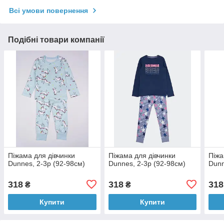
Всі умови повернення
Подібні товари компанії
Піжама для дівчинки
Піжама для дівчинки
Піжа
Dunnes, 2-3р (92-98см)
Dunnes, 2-3р (92-98см)
Dunn
318
318
318
₴
₴
Купити
Купити