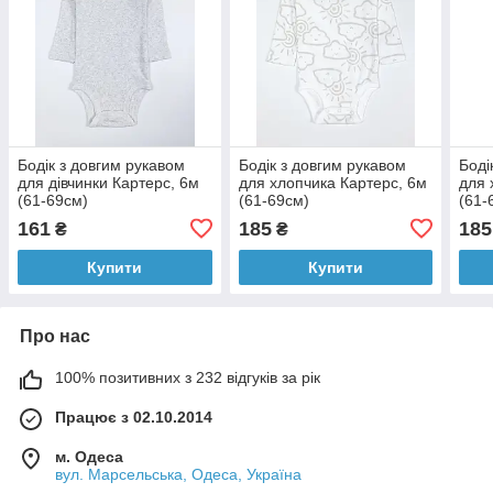
Бодік з довгим рукавом
Бодік з довгим рукавом
Боді
для дівчинки Картерс, 6м
для хлопчика Картерс, 6м
для 
(61-69см)
(61-69см)
(61-
161
185
185
₴
₴
Купити
Купити
Про нас
100% позитивних з 232 відгуків за рік
Працює з 02.10.2014
м. Одеса
вул. Марсельська, Одеса, Україна