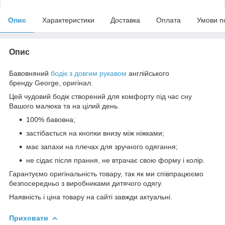
Опис
Характеристики
Доставка
Оплата
Умови п
Опис
Бавовняний
бодік з довгим рукавом
англійського
бренду
George
, оригінал.
Цей чудовий бодік створений для комфорту під час сну
Вашого малюка та на цілий день.
100% бавовна;
застібається на кнопки внизу між ніжками;
має запахи на плечах для зручного одягання;
не сідає після прання, не втрачає свою форму і колір.
Гарантуємо оригінальність товару, так як ми співпрацюємо
безпосередньо з виробниками дитячого одягу.
Наявність і ціна товару на сайті завжди актуальні.
Приховати