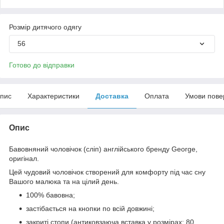
Розмір дитячого одягу
56
Готово до відправки
пис
Характеристики
Доставка
Оплата
Умови пове
Опис
Бавовняний чоловічок (сліп) англійського бренду
George
,
оригінал.
Цей чудовий
чоловічок
створений для комфорту під час сну
Вашого малюка та на цілий день.
100% бавовна;
застібається на кнопки по всій довжині;
закриті стопи (антиковзаюча вставка у розмірах: 80,