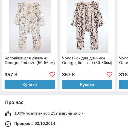
Чоловічок для дівчинки
Чоловічок для дівчинки
Чоло
George, first size (50-56см)
George, first size (50-56см)
Geor
357
357
318
₴
₴
Купити
Купити
Про нас
100% позитивних з 232 відгуків за рік
Працює з 02.10.2014