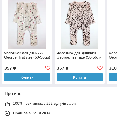
Чоловічок для дівчинки
Чоловічок для дівчинки
Чоло
George, first size (50-56см)
George, first size (50-56см)
Geor
357
357
318
₴
₴
Купити
Купити
Про нас
100% позитивних з 232 відгуків за рік
Працює з 02.10.2014