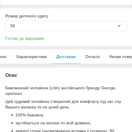
Розмір дитячого одягу
56
Готово до відправки
пис
Характеристики
Доставка
Оплата
Умови пове
Опис
Бавовняний чоловічок (сліп) англійського бренду
George
,
оригінал.
Цей чудовий
чоловічок
створений для комфорту під час сну
Вашого малюка та на цілий день.
100% бавовна;
застібається на кнопки по всій довжині;
закриті стопи (антиковзаюча вставка у розмірах: 80,