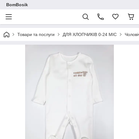
BomBosik
Товари та послуги
ДЛЯ ХЛОПЧИКІВ 0-24 МІС
Чолові