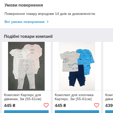
Умови повернення
Повернення товару впродовж 14 днів за домовленістю
Всі умови повернення
Подібні товари компанії
Комплект Картерс для
Комплект для хлопчика
Комп
дівчинки, 3м (55-61см)
Картерс, 3м (55-61см)
дівч
445
445
439
₴
₴