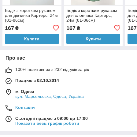
Бодік з коротким рукавом
Бодік з коротким рукавом
Боді
для дівчинки Картерс, 24м
для хлопчика Картерс,
для 
(81-86см)
24м (81-86см)
(81-
167
167
167
₴
₴
Купити
Купити
Про нас
100% позитивних з 232 відгуків за рік
Працює з 02.10.2014
м. Одеса
вул. Марсельська, Одеса, Україна
Контакти
Сьогодні працює з 09:00 до 17:00
Показати весь графік роботи