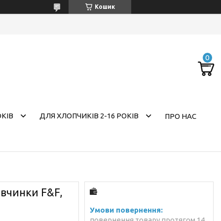
Кошик
ОКІВ
ДЛЯ ХЛОПЧИКІВ 2-16 РОКІВ
ПРО НАС
івчинки F&F,
повернення товару протягом 14