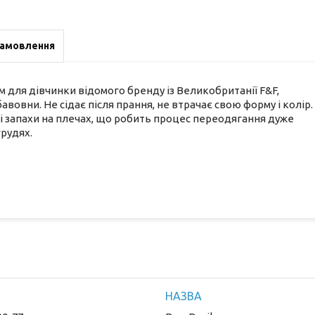
замовлення
м для дівчинки відомого бренду із Великобританії F&F,
авовни. Не сідає після прання, не втрачає свою форму і колір.
чні запахи на плечах, що робить процес переодягання дуже
рудях.