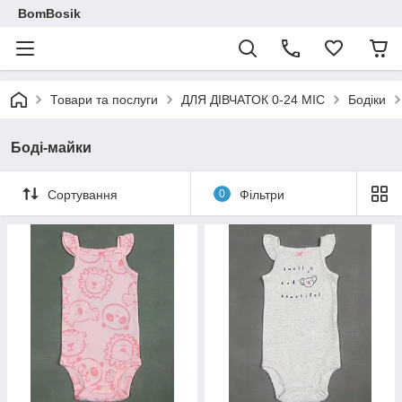
BomBosik
Товари та послуги
ДЛЯ ДІВЧАТОК 0-24 МІС
Бодіки
Боді-майки
Сортування
0
Фільтри